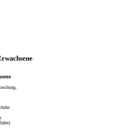
 Erwachsene
hsene
raschung.
chuhe
nk
 Bahn)